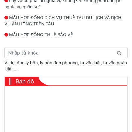
Lấy vợ có phải đi nghĩa vụ không? Ai không phải đăng kí
nghĩa vụ quân sự?
MẪU HỢP ĐỒNG DỊCH VỤ THUÊ TÀU DU LỊCH VÀ DỊCH
VỤ ĂN UỐNG TRÊN TÀU
MẪU HỢP ĐỒNG THUÊ BẢO VỆ
Ví dụ: đơn ly hôn, ly hôn đơn phương, tư vấn luật, tư vấn pháp
luật, ...
Bản đồ