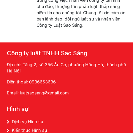
trong công việc nhân viên công ty tận tình
chu đáo, thượng tôn pháp luật, thắp sáng
niềm tin cho chúng tôi. Chúng tôi xin cảm ơn
ban lãnh đạo, đội ngũ luật sự và nhân viên
Công ty Luật Sao Sáng.
Công ty luật TNHH Sao Sáng
Địa chỉ: Tầng 2, số 356 Âu Cơ, phường Hồng Hà, thành phố
Hà Nội
Điện thoại: 0936653636
Email: luatsaosang@gmail.com
Hình sự
Dịch vụ Hình sự
Kiến thức Hình sự