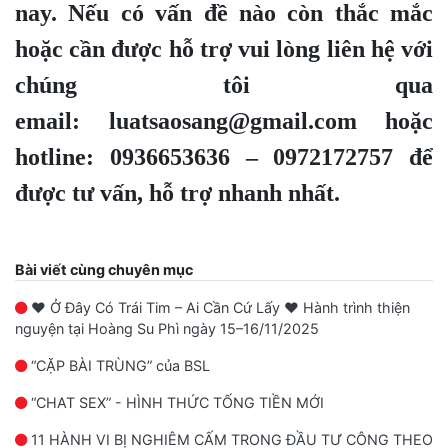
nay
. Nếu có vấn đề nào còn thắc mắc
hoặc cần được hỗ trợ vui lòng liên hệ với
chúng tôi qua
email: luatsaosang@gmail.com hoặc
hotline: 0936653636 – 0972172757 để
được tư vấn, hỗ trợ nhanh nhất.
Bài viết cùng chuyên mục
❤️ Ở Đây Có Trái Tim – Ai Cần Cứ Lấy ❤️ Hành trình thiện
nguyện tại Hoàng Su Phì ngày 15–16/11/2025
“CẶP BÀI TRÙNG” của BSL
“CHAT SEX” - HÌNH THỨC TỐNG TIỀN MỚI
11 HÀNH VI BỊ NGHIÊM CẤM TRONG ĐẦU TƯ CÔNG THEO