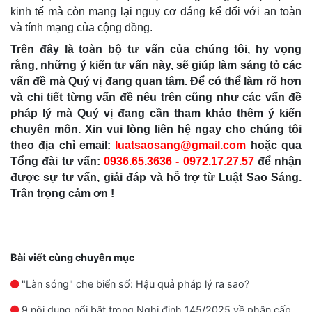
kinh tế mà còn mang lại nguy cơ đáng kể đối với an toàn
và tính mạng của cộng đồng.
Trên đây là toàn bộ tư vấn của chúng tôi, hy vọng
rằng, những ý kiến tư vấn này, sẽ giúp làm sáng tỏ các
vấn đề mà Quý vị đang quan tâm. Để có thể làm rõ hơn
và chi tiết từng vấn đề nêu trên cũng như các vấn đề
pháp lý mà Quý vị đang cần tham khảo thêm ý kiến
chuyên môn. Xin vui lòng liên hệ ngay cho chúng tôi
theo địa chỉ email:
luatsaosang@gmail.com
hoặc qua
Tổng đài tư vấn:
0936.65.3636 - 0972.17.27.57
để nhận
được sự tư vấn, giải đáp và hỗ trợ từ Luật Sao Sáng.
Trân trọng cảm ơn !
Bài viết cùng chuyên mục
"Làn sóng" che biển số: Hậu quả pháp lý ra sao?
9 nội dung nổi bật trong Nghị định 145/2025 về phân cấp