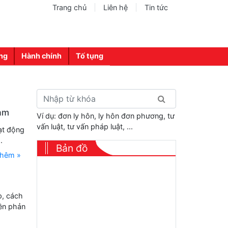
Trang chủ
Liên hệ
Tin tức
ng
Hành chính
Tố tụng
Nam
Ví dụ: đơn ly hôn, ly hôn đơn phương, tư
vấn luật, tư vấn pháp luật, ...
ạt động
.
Bản đồ
thêm »
p, cách
ền phản