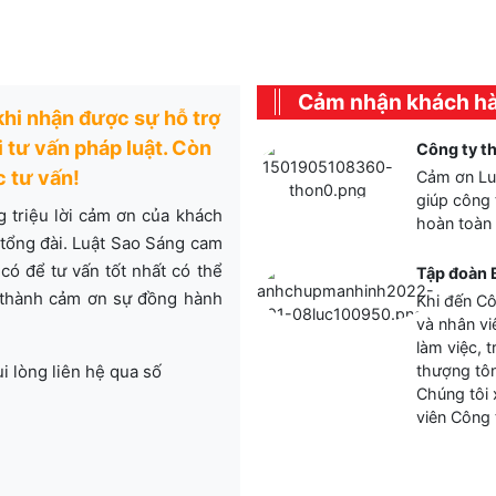
Cảm nhận khách h
 khi nhận được sự hỗ trợ
 tư vấn pháp luật. Còn
Công ty t
c tư vấn!
Cảm ơn Luậ
giúp công 
g triệu lời cảm ơn của khách
hoàn toàn 
 tổng đài. Luật Sao Sáng cam
có để tư vấn tốt nhất có thể
Tập đoàn 
 thành cảm ơn sự đồng hành
Khi đến Cô
và nhân vi
làm việc, 
i lòng liên hệ qua số
thượng tôn
Chúng tôi 
viên Công 