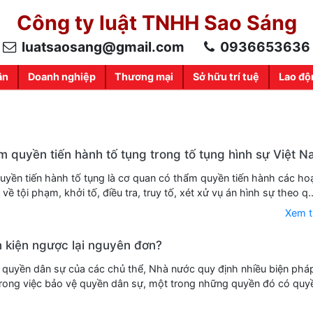
Công ty luật TNHH Sao Sáng
luatsaosang@gmail.com
0936653636
ân
Doanh nghiệp
Thương mại
Sở hữu trí tuệ
Lao độ
 quyền tiến hành tố tụng trong tố tụng hình sự Việt 
yền tiến hành tố tụng là cơ quan có thẩm quyền tiến hành các ho
 về tội phạm, khởi tố, điều tra, truy tố, xét xử vụ án hình sự theo q..
Xem 
 kiện ngược lại nguyên đơn?
quyền dân sự của các chủ thể, Nhà nước quy định nhiều biện phá
trong việc bảo vệ quyền dân sự, một trong những quyền đó có quy