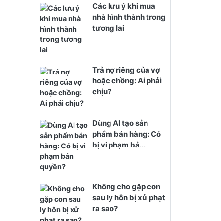
Các lưu ý khi mua
nhà hình thành trong
tương lai
Trả nợ riêng của vợ
hoặc chồng: Ai phải
chịu?
Dùng AI tạo sản
phẩm bán hàng: Có
bị vi phạm bả...
Không cho gặp con
sau ly hôn bị xử phạt
ra sao?