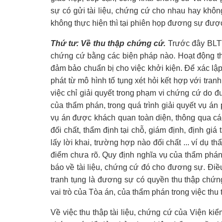
sự có gửi tài liệu, chứng cứ cho nhau hay khôn
không thực hiện thì tại phiên họp đương sự được 
Thứ tư: Về thu thập chứng cứ.
Trước đây BLTTD
chứng cứ bằng các biện pháp nào. Hoạt động thu
đảm bảo chuẩn bị cho việc khởi kiện. Để xác lập
phát từ mô hình tố tụng xét hỏi kết hợp với tran
việc chỉ giải quyết trong phạm vi chứng cứ do đ
của thẩm phán, trong quá trình giải quyết vụ án 
vụ án được khách quan toàn diện, thông qua các
đối chất, thẩm định tại chỗ, giám định, định giá
lấy lời khai, trường hợp nào đối chất ... ví dụ 
điểm chưa rõ. Quy định nghĩa vụ của thẩm phán t
báo về tài liệu, chứng cứ đó cho đương sự. Đi
tranh tụng là đương sự có quyền thu thập chứn
vai trò của Tòa án, của thẩm phán trong việc thu t
Về việc thu thập tài liệu, chứng cứ của Viện ki