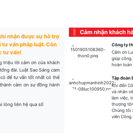
Cảm nhận khách h
 khi nhận được sự hỗ trợ
 tư vấn pháp luật. Còn
Công ty t
c tư vấn!
Cảm ơn Luậ
giúp công 
g triệu lời cảm ơn của khách
hoàn toàn 
 tổng đài. Luật Sao Sáng cam
có để tư vấn tốt nhất có thể
Tập đoàn 
 thành cảm ơn sự đồng hành
Khi đến Cô
và nhân vi
làm việc, 
i lòng liên hệ qua số
thượng tôn
Chúng tôi 
viên Công 