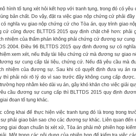
ô hình tố tụng xét hỏi kết hợp với tranh tụng, trong đó có yêu
úng bản chất. Do vậy, đặt ra việc giao nộp chứng cứ phải đầy 
ó nghĩa vụ giao nộp chứng cứ cho Tòa án, quy trình giao n
ng cứ cũng được BLTTDS 2015 quy định chặt chẽ hơn: phải 
rách nhiệm của thẩm phán không phải chứng cứ đương sự cung
TDS 2004. Điều 96 BLTTDS 2015 quy định đương sự có nghĩa
 nhiệm xem xét, nếu thấy tài liệu chứng cứ mà đương sự giao 
 đương sự cung cấp tài liệu, chứng cứ. Nếu đã yêu cầu mà 
ách nhiệm của đương sự. Sau khi có quyết định đưa vụ án ra
thì phải nói rõ lý do vì sao trước đây không cung cấp được.
 trường hợp nhằm kéo dài vụ án, gây khó khăn cho việc giải qu
yêu cầu đương sự cung cấp thì BLTTDS 2015 quy định đươn
ác giai đoạn tố tụng khác.
ông khai để thực hiện việc tranh tụng đó là trong trong tr
g sự phải giao bản sao cho các đương sự khác. Liên quan đến 
ong giai đoạn chuẩn bị xét xử, Tòa án phải mở phiên họp kiểm 
giải. Một trong các nội dung của phiên họp để kiểm tra việc c