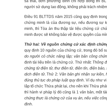
sa thải, đơn phương đình chỉ hợp đồng thì B
người sử dụng lao động, không phải trách nhiệm
Điều 91 BLTTDS năm 2015 cũng quy định trong t
chứng minh là của đương sự, nếu đương sự k
minh, thì Tòa án thu thập tài liệu chứng cứ 
minh được sẽ không bảo vệ được quyền của mì
Thứ hai: Về nguồn chứng cứ xác định chứn
quy định 10 nguồn của chứng cứ, trong đó bổ 
do người có chức năng lập; văn bản công chứn
định tài liệu trên là chứng cứ. Thứ nhất:
Thông đi
chứng từ điện tử, thư điện tử, điện tín, điện báo
dịch điện tử
. Thứ 2:
Văn bản ghi nhận sự kiện, 
đúng thủ tục do pháp luật quy định
. Ví dụ như v
lập tổ chức Thừa phát lại, cho nên khi Thừa phát
thì hành vi pháp lý đó cũng là 1 văn bản, một t
chứng thực là chứng cứ của vụ án, nếu việc côn
định
.