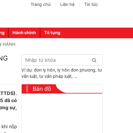
Trang chủ
Liên hệ
Tin tức
ng
Hành chính
Tố tụng
N HÀNH
NG
Ví dụ: đơn ly hôn, ly hôn đơn phương, tư
vấn luật, tư vấn pháp luật, ...
Bản đồ
LTTDS).
5 đã có
ơng sự,
ừ khi nộp