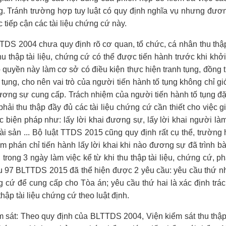
g. Tránh trường hợp tuy luật có quy định nghĩa vụ nhưng đươn
tiếp cận các tài liệu chứng cứ này.
S 2004 chưa quy định rõ cơ quan, tổ chức, cá nhân thu thập 
 thập tài liệu, chứng cứ có thể được tiến hành trước khi khởi
 quyền này làm cơ sở có điều kiện thực hiện tranh tụng, đồng t
h tụng, cho nên vai trò của người tiến hành tố tụng không chỉ g
ương sự cung cấp. Trách nhiệm của người tiến hành tố tụng đặc
phải thu thập đầy đủ các tài liệu chứng cứ cần thiết cho việc g
 biện pháp như: lấy lời khai đương sự, lấy lời khai người là
 tài sản ... Bộ luật TTDS 2015 cũng quy định rất cụ thể, trườn
thẩm phán chỉ tiến hành lấy lời khai khi nào đương sự đã trình 
rong 3 ngày làm việc kể từ khi thu thập tài liệu, chứng cứ, ph
ều 97 BLTTDS 2015 đã thể hiện được 2 yêu cầu: yêu cầu thứ nh
g cứ để cung cấp cho Tòa án; yêu cầu thứ hai là xác định trá
hập tài liệu chứng cứ theo luật định.
ểm sát: Theo quy định của BLTTDS 2004, Viện kiểm sát thu thập t