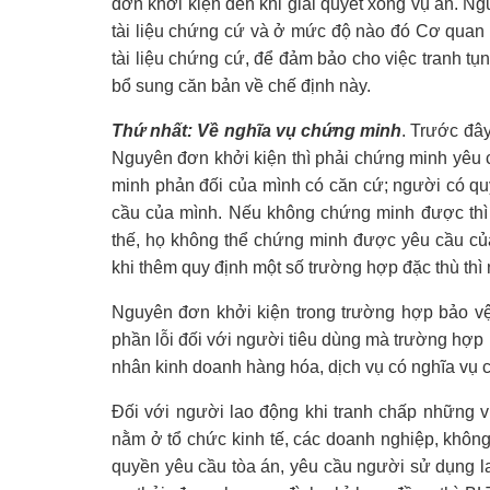
đơn khởi kiện đến khi giải quyết xong vụ án. Ng
tài liệu chứng cứ và ở mức độ nào đó Cơ quan ti
tài liệu chứng cứ, để đảm bảo cho việc tranh 
bổ sung căn bản về chế định này.
Thứ nhất:
V
ề nghĩa vụ chứng minh
. Trước đâ
Nguyên đơn khởi kiện thì phải chứng minh yêu 
minh phản đối của mình có căn cứ; người có quy
cầu của mình. Nếu không chứng minh được thì h
thế, họ không thể chứng minh được yêu cầu củ
khi thêm quy định một số trường hợp đặc thù thì
Nguyên đơn khởi kiện trong trường hợp bảo vệ
phần lỗi đối với người tiêu dùng mà trường hợp
nhân kinh doanh hàng hóa, dịch vụ có nghĩa vụ c
Đối với người lao động khi tranh chấp những vụ
nằm ở tổ chức kinh tế, các doanh nghiệp, khôn
quyền yêu cầu tòa án, yêu cầu người sử dụng l