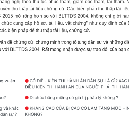
ng nghị theo thủ tục phúc thẩm, giám đốc thẩm, tái thẩm. 
uyền thu thập tài liệu chứng cứ. Các biện pháp thu thập tài liệ
DS 2015 mở rộng hơn so với BLTTDS 2004, không chỉ giới hạ
 chức cung cấp hồ sơ, tài liệu, vật chứng” như quy định củ
c biện pháp để thu thập tài liệu, chứng cứ.
 vấn đề chứng cứ, chứng minh trong tố tụng dân sự và những đ
 với BLTTDS 2004. Rất mong nhận được sự trao đổi của bạn 
ng vụ án
CÓ ĐIỀU KIỆN THI HÀNH ÁN DÂN SỰ LÀ GÌ? XÁC
ĐIỀU KIỆN THI HÀNH ÁN CỦA NGƯỜI PHẢI THI HÀ
ào?
Di chúc bằng miệng có giá trị pháp lý không ?
ng và khác
KHÁNG CÁO CỦA BỊ CÁO CÓ LÀM TĂNG MỨC HÌ
 dân sự ?
KHÔNG?