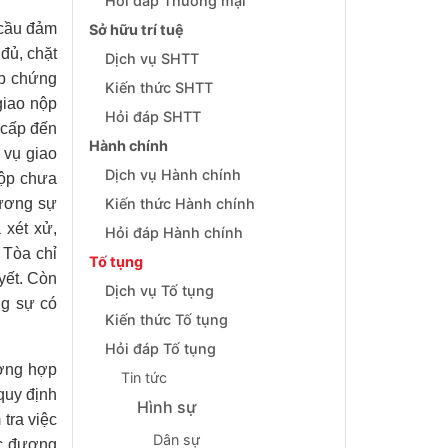
Hỏi đáp Thương mại
 cầu đảm
Sở hữu trí tuệ
đủ, chặt
Dịch vụ SHTT
ộp chứng
Kiến thức SHTT
giao nộp
Hỏi đáp SHTT
 cấp đến
Hành chính
 vụ giao
Dịch vụ Hành chính
nộp chưa
đương sự
Kiến thức Hành chính
 xét xử,
Hỏi đáp Hành chính
 Tòa chỉ
Tố tụng
yết. Còn
Dịch vụ Tố tụng
g sự có
Kiến thức Tố tụng
Hỏi đáp Tố tụng
ường hợp
Tin tức
quy định
Hình sự
tra việc
Dân sự
ác đương