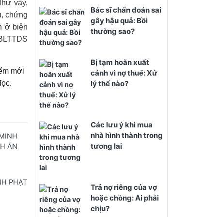
Như vậy,
Bác sĩ chẩn đoán sai
u, chứng
gây hậu quả: Bồi
n ở biện
thường sao?
a BLTTDS
Bị tạm hoãn xuất
iểm mới
cảnh vì nợ thuế: Xử
đọc.
lý thế nào?
Các lưu ý khi mua
nhà hình thành trong
 MINH
tương lai
NH ÁN
NH PHẠT
Trả nợ riêng của vợ
hoặc chồng: Ai phải
chịu?