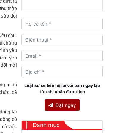
c đưa ra
thu thập
 sửa đổi
yêu cầu.
ải chứng
minh yêu
gười yếu
 đổi mới
ứng minh
Luật sư sẽ liên hệ lại với bạn ngay lập
tức khi nhận được lịch
chức, cá
Đặt ngay
động lại
 động có
Danh mục
 mà việc