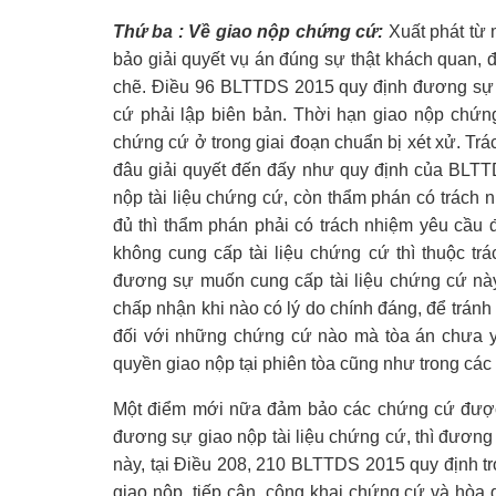
Thứ ba : Về giao nộp chứng cứ:
Xuất phát từ m
bảo giải quyết vụ án đúng sự thật khách quan, đ
chẽ. Điều 96
BLTTDS 2015 quy định đương sự c
cứ phải lập biên bản. Thời hạn giao nộp chứ
chứng cứ ở trong giai đoạn chuẩn bị xét xử. T
đâu giải quyết đến đấy như quy định của BLT
nộp tài liệu chứng cứ, còn thẩm phán có trách
đủ thì thẩm phán phải có trách nhiệm yêu cầu
không cung cấp tài liệu chứng cứ thì thuộc tr
đương sự muốn cung cấp tài liệu chứng cứ này 
chấp nhận khi nào có lý do chính đáng, để tránh
đối với những chứng cứ nào mà tòa án chưa 
quyền giao nộp tại phiên tòa cũng như trong c
Một điểm mới nữa đảm bảo các chứng cứ được c
đương sự giao nộp tài liệu chứng cứ, thì đươn
này, tại Điều 208, 210 BLTTDS 2015 quy định tr
giao nộp, tiếp cận, công khai chứng cứ và hòa 