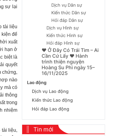
Dịch vụ Dân sự
g sự lại
Kiến thức Dân sự
Hỏi đáp Dân sự
tài liệu
Dịch vụ Hình sự
 kiện để
Kiến thức Hình sự
hời xuất
Hỏi đáp Hình sự
iới hạn ở
❤️ Ở Đây Có Trái Tim – Ai
Cần Cứ Lấy ❤️ Hành
 biệt là
trình thiện nguyện
iải quyết
Hoàng Su Phì ngày 15–
m chứng,
16/11/2025
g hợp nào
Lao động
bày mà có
Dịch vụ Lao động
ải thông
Kiến thức Lao động
ất trong
Hỏi đáp Lao động
ch nhiệm
Tin mới
ài liệu,