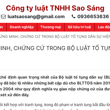
Công ty luật TNHH Sao Sáng
luatsaosang@gmail.com
0936653636
ân
Doanh nghiệp
Thương mại
Sở hữu trí tuệ
Lao độ
ỨNG MINH, CHỨNG CỨ TRONG BỘ LUẬT TỐ TỤNG DÂN SỰ HIỆ
INH, CHỨNG CỨ TRONG BỘ LUẬT TỐ TỤ
hế định quan trọng nhất của Bộ luật tố tụng dân sự (B
này đã bộc lộ nhiều những bất cập dù cho BLTTDS năm 201
m 2004 như quy định nghĩa vụ giao nộp chứng cứ của đư
xét xử đến đấy
.
ỏi kết hợp với tranh tụng, trong đó phạm vi tranh tụng bắt đầu t