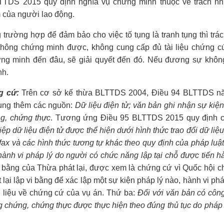
LTTDS 2015 quy định nghĩa vụ chứng minh thuộc về trách n
 của người lao động.
rường hợp để đảm bảo cho việc tố tụng là tranh tụng thì trá
hông chứng minh được, không cung cấp đủ tài liệu chứng 
chứng minh đến đâu, sẽ giải quyết đến đó. Nếu đương sự khô
nh.
g cứ:
Trên cơ sở kế thừa BLTTDS 2004, Điều 94
BLTTDS n
sung thêm các nguồn:
Dữ liệu điện tử; văn bản ghi nhận sự kiện
g, chứng thực
. Tương ứng Điều 95 BLTTDS 2015 quy định c
ệp dữ liệu điện tử được thể hiện dưới hình thức trao đổi dữ liệu
, fax và các hình thức tương tự khác theo quy định của pháp luậ
hành vi pháp lý do người có chức năng lập tại chỗ được tiến h
i bằng của Thừa phát lại, được xem là chứng cứ vì Quốc hội c
 lại lập vi bằng để xác lập một sự kiện pháp lý nào, hành vi ph
ài liệu về chứng cứ của vụ án. Thứ ba:
Đối với văn bản có côn
g chứng, chứng thực được thực hiện theo đúng thủ tục do pháp 