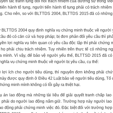
uyên tắc tranh tụng đòi hỏi trách nhiệm của đương sự trong việ
ến hành tố tụng, người tiến hành tố tụng phải có trách nhiệm 
tụng. Cho nên, so với BLTTDS 2004, BLTTDS 2015 đã có những
y BLTTDS 2004 quy định nghĩa vụ chứng minh thuộc về người 
cầu đó có căn cứ và hợp pháp; bị đơn phản đối yêu cầu thì ph
ền lợi nghĩa vụ liên quan có yêu cầu độc lập thì phải chứng 
ọ phải chịu trách nhiệm. Tuy nhiên trên thực tế có những n
a mình. Vì vậy, để bảo vệ người yếu thế, BLTTSD 2015 đã có
 nghĩa vụ chứng minh thuộc về người bị yêu cầu, cụ thể:
 lợi ích cho người tiêu dùng, thì nguyên đơn không phải ch
 này được quy định ở Điều 42 Luật bảo vệ người tiêu dùng, Tổ 
hứng minh mình không có lỗi gây ra thiệt hại.
 án lao động mà những tài liệu để giải quyết tranh chấp lao 
g phải do người lao động nắm giữ. Trường hợp này người lao
ao động phải chứng minh việc đó. Đặc biệt đối với trường hợp