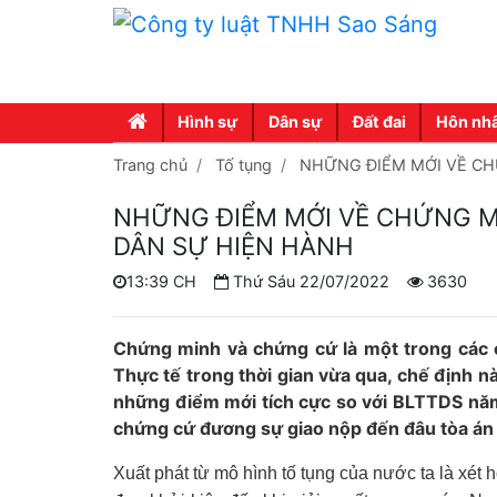
Hình sự
Dân sự
Đất đai
Hôn nh
Trang chủ
Tố tụng
NHỮNG ĐIỂM MỚI VỀ CH
NHỮNG ĐIỂM MỚI VỀ CHỨNG M
DÂN SỰ HIỆN HÀNH
13:39 CH
Thứ Sáu 22/07/2022
3630
Chứng minh và chứng cứ là một trong các c
Thực tế trong thời gian vừa qua, chế định 
những điểm mới tích cực so với BLTTDS nă
chứng cứ đương sự giao nộp đến đâu tòa án 
Xuất phát từ mô hình tố tụng của nước ta là xét h