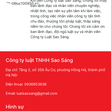
Khi đến Công ty luật Sao Sáng, chúng tôi thấy
ban lãnh đạo và nhân viên chuyên nghiêp,
nhiệt tình, tạo nên sự yên tâm khi làm việc,
trong công việc nhân viên công ty tận tình
chu đáo, thượng tôn pháp luật, thắp sáng
niềm tin cho chúng tôi. Chúng tôi xin cảm ơn
ban lãnh đạo, đội ngũ luật sự và nhân viên
Công ty Luật Sao Sáng.
Công ty luật TNHH Sao Sáng
Địa chỉ: Tầng 2, số 356 Âu Cơ, phường Hồng Hà, thành phố
Hà Nội
Điện thoại: 0936653636
Email: luatsaosang@gmail.com
Hình sự