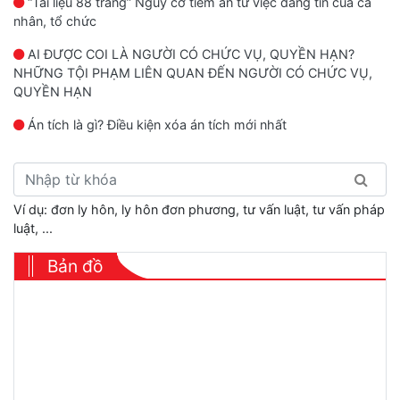
“Tài liệu 88 trang” Nguy cơ tiềm ẩn từ việc đăng tin của cá
nhân, tổ chức
AI ĐƯỢC COI LÀ NGƯỜI CÓ CHỨC VỤ, QUYỀN HẠN?
NHỮNG TỘI PHẠM LIÊN QUAN ĐẾN NGƯỜI CÓ CHỨC VỤ,
QUYỀN HẠN
Án tích là gì? Điều kiện xóa án tích mới nhất
Ví dụ: đơn ly hôn, ly hôn đơn phương, tư vấn luật, tư vấn pháp
luật, ...
Bản đồ