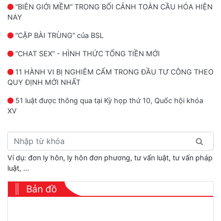
“BIÊN GIỚI MỀM” TRONG BỐI CẢNH TOÀN CẦU HÓA HIỆN
NAY
“CẶP BÀI TRÙNG” của BSL
“CHAT SEX” - HÌNH THỨC TỐNG TIỀN MỚI
11 HÀNH VI BỊ NGHIÊM CẤM TRONG ĐẦU TƯ CÔNG THEO
QUY ĐỊNH MỚI NHẤT
51 luật được thông qua tại Kỳ họp thứ 10, Quốc hội khóa
XV
Ví dụ: đơn ly hôn, ly hôn đơn phương, tư vấn luật, tư vấn pháp
luật, ...
Bản đồ