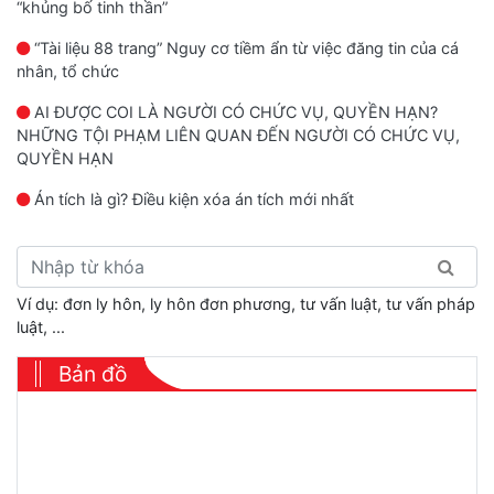
“khủng bố tinh thần”
“Tài liệu 88 trang” Nguy cơ tiềm ẩn từ việc đăng tin của cá
nhân, tổ chức
AI ĐƯỢC COI LÀ NGƯỜI CÓ CHỨC VỤ, QUYỀN HẠN?
NHỮNG TỘI PHẠM LIÊN QUAN ĐẾN NGƯỜI CÓ CHỨC VỤ,
QUYỀN HẠN
Án tích là gì? Điều kiện xóa án tích mới nhất
Ví dụ: đơn ly hôn, ly hôn đơn phương, tư vấn luật, tư vấn pháp
luật, ...
Bản đồ